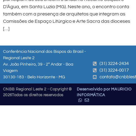
D’Água, em Santa Luzia (MG). Neste ano, o encontro conta
também com a presença de arquitetos que integram as
Comissões de Espaço Litúrgico e Arte Sacra das dioceses
[…]
Conferência Nacional dos Bispos do Brasil -
Regional Leste 2
(31) 3224-2434
Av. João Pinheiro, 39 - 2º Andar - Boa
(31) 3224-0017
Viagem
contato@cnbblest
30130-183 - Belo Horizonte - MG
CNBB Regional Leste 2 - Copyright ®
Desenvolvido por MAURICIO
2026
Todos os direitos reservados
INFORMÁTICA