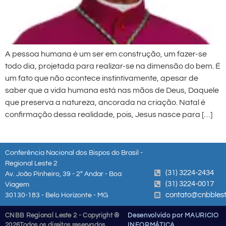
A pessoa humana é um ser em construção, um fazer-se
todo dia, projetada para realizar-se na dimensão do bem. É
um fato que não acontece instintivamente, apesar de
saber que a vida humana está nas mãos de Deus, Daquele
que preserva a natureza, ancorada na criação. Natal é
confirmação dessa realidade, pois, Jesus nasce para […]
Conferência Nacional dos Bispos do Brasil -
Regional Leste 2
(31) 3224-2434
Av. João Pinheiro, 39 - 2º Andar - Boa
(31) 3224-0017
Viagem
contato@cnbblest
30130-183 - Belo Horizonte - MG
CNBB Regional Leste 2 - Copyright ®
Desenvolvido por MAURICIO
2026
Todos os direitos reservados
INFORMÁTICA