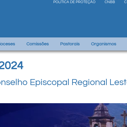
POLÍTICA DE PROTEÇÃO
CNBB
C
Dioceses
Comissões
Pastorais
Organismos
 2024
selho Episcopal Regional Leste