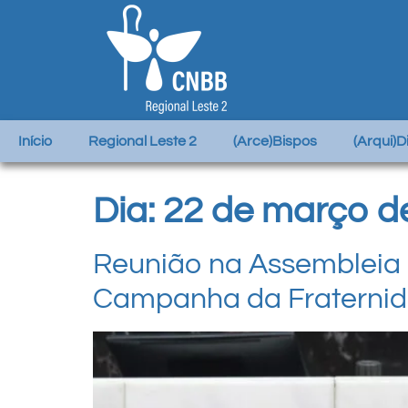
Início
Regional Leste 2
(Arce)Bispos
(Arqui)
Dia:
22 de março d
Reunião na Assembleia L
Campanha da Fraterni