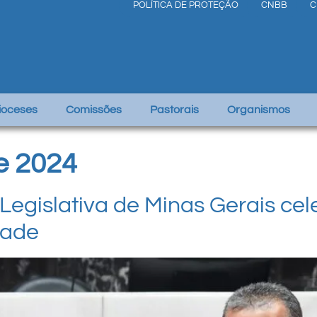
POLÍTICA DE PROTEÇÃO
CNBB
C
Dioceses
Comissões
Pastorais
Organismos
e 2024
egislativa de Minas Gerais cel
dade